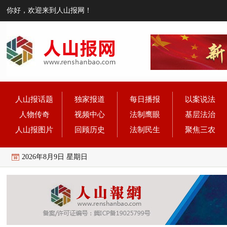
你好，欢迎来到人山报网！
人山报话题
独家报道
每日播报
以案说法
人物传奇
视频中心
法制鹰眼
基层法治
人山报图片
回顾历史
法制民生
聚焦三农
2026年8月9日 星期日