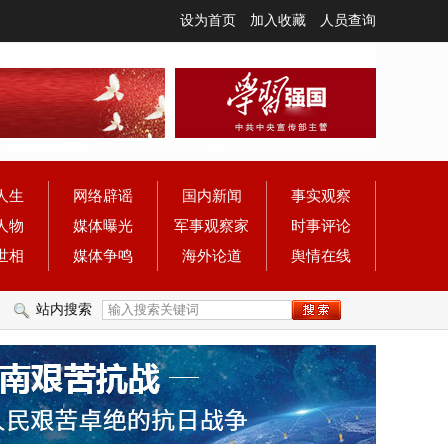
设为首页
加入收藏
人员查询
人生
网络辟谣
国内新闻
事实观察
人物
媒体曝光
军事观察家
时事评论
世相
媒体争鸣
海外论道
舆情在线
站内搜索