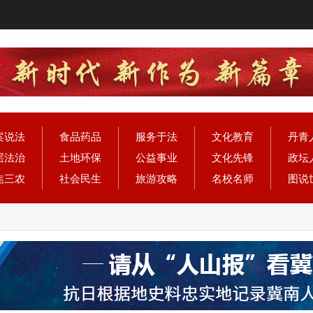
案说法
食品药品
服务于法
文化教育
丹青
层法治
土地环保
公益事业
文化先锋
政坛
焦三农
社会民生
旅游攻略
名校名师
图说