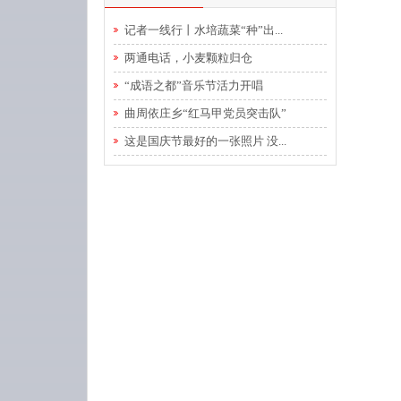
记者一线行丨水培蔬菜“种”出...
两通电话，小麦颗粒归仓
“成语之都”音乐节活力开唱
曲周依庄乡“红马甲党员突击队”
这是国庆节最好的一张照片 没...