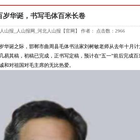
百岁华诞，书写毛体百米长卷
38 来源:人山报_人山报网_河北人山报【官网】 作者： 点击数：2966
岁华诞之际，邯郸市曲周县毛体书法家刘树敏老师从去年十月计
几易其稿，初稿已完成，正书写定稿，预计在“五一”前后完成百
诚和对祖国对毛主席的无比热爱。