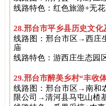
线路特色：红色旅游+无花
28.邢台市平乡县历史文
线路图：邢台市区→西庄
庙
线路特色：游西庄生态园区
29.邢台市醉美乡村“丰收
线路图：邢台市区→南和
限公司→清河县马屯山楂