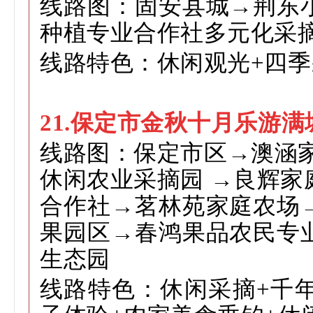
线路图：固安县城→荆东
种植专业合作社多元化采
线路特色：休闲观光+四季
21.保定市金秋十月乐游满
线路图：保定市区→澳涵
休闲农业采摘园 →良辉
合作社→茗林苑家庭农场
果园区→春鸿果品农民专
生态园
线路特色：休闲采摘+千年