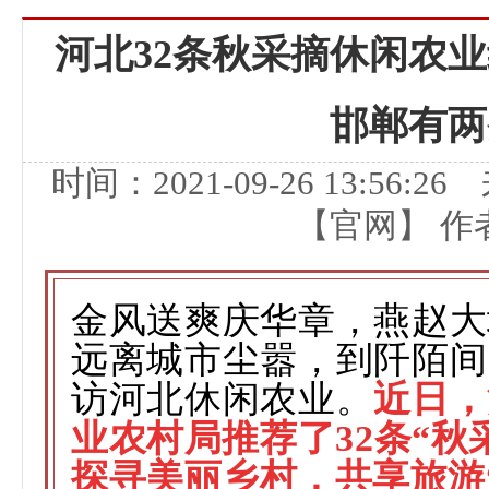
河北32条秋采摘休闲农
邯郸有两
时间：2021-09-26 13:5
【官网】 作者
金风送爽庆华章，燕赵大
远离城市尘嚣，到阡陌间
访河北休闲农业。
近日，
业农村局推荐了32条“
探寻美丽乡村，共享旅游