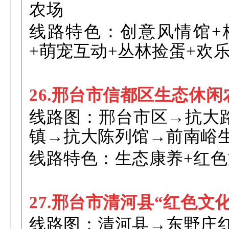
农场
线路特色：创意风情馆+
+萌宠互动+丛林捡蛋+欢
26.邢台市信都区生态休
线路图：邢台市区→抗大
镇→抗大陈列馆→前南峪
线路特色：生态康养+红色
27.邢台市清河县“红色文
线路图：清河县→东野庄